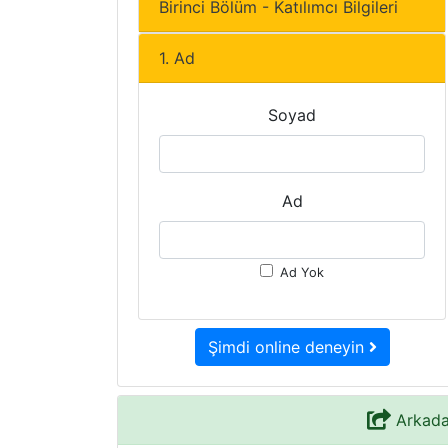
Birinci Bölüm - Katılımcı Bilgileri
1. Ad
Soyad
Ad
Ad Yok
Şimdi online deneyin
Arkadaş