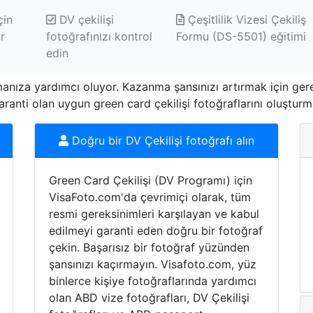
çin
DV çekilişi
Çeşitlilik Vizesi Çekiliş
r
fotoğrafınızı kontrol
Formu (DS-5501) eğitimi
edin
nıza yardımcı oluyor. Kazanma şansınızı artırmak için gerekl
anti olan uygun green card çekilişi fotoğraflarını oluşturma
Doğru bir DV Çekilişi fotoğrafı alın
Green Card Çekilişi (DV Programı) için
VisaFoto.com'da çevrimiçi olarak, tüm
resmi gereksinimleri karşılayan ve kabul
edilmeyi garanti eden doğru bir fotoğraf
çekin. Başarısız bir fotoğraf yüzünden
şansınızı kaçırmayın. Visafoto.com, yüz
binlerce kişiye fotoğraflarında yardımcı
olan ABD vize fotoğrafları, DV Çekilişi